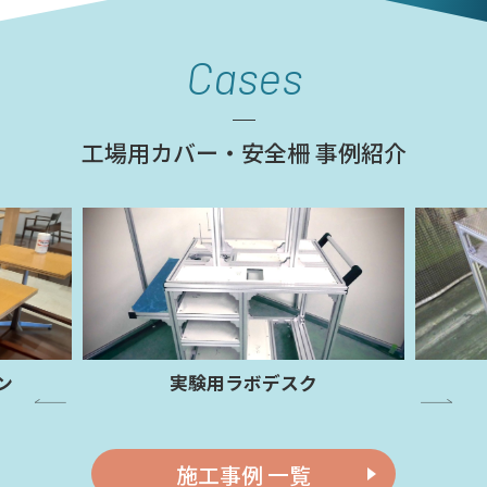
Cases
工場用カバー・安全柵 事例紹介
ン
実験用ラボデスク
施工事例 一覧