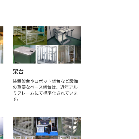
架台
し
装置架台やロボット架台など設備
れ
の重要なベース架台は、近年アル
ア
ミフレームにて標準化されていま
す。