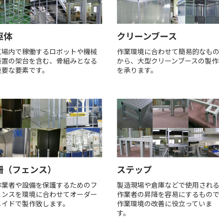
躯体
クリーンブース
工場内で稼働するロボットや機械
作業環境に合わせて簡易的なも
装置の架台を含む、骨組みとなる
から、大型クリーンブースの製作
重要な要素です。
を承ります。
柵（フェンス）
ステップ
作業者や設備を保護するためのフ
製造現場や倉庫などで使用され
ェンスを環境に合わせてオーダー
作業者の昇降を容易にするもの
メイドで製作致します。
作業環境の改善に役立っていま
す。