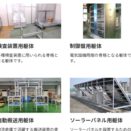
検査装置用躯体
制御盤用躯体
各種検査装置に用いられる骨格と
電気設備用版の骨格となる躯体
なる躯体です。
す。
自動搬送用躯体
ソーラーパネル用躯体
物流倉庫で活躍する搬送装置の骨
ソーラーパネルを設置するため