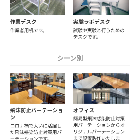
作業デスク
実験ラボデスク
作業者用机です。
試験や実験と行うための
デスクです。
シーン別
飛沫防止パーテーショ
オフィス
ン
簡易型飛沫感染防止対策
用パーテーションからオ
コロナ禍で大いに活躍し
リジナルパーテーション
た飛沫感染防止対策用パ
まで設置製作いたしま
ーテーションです。