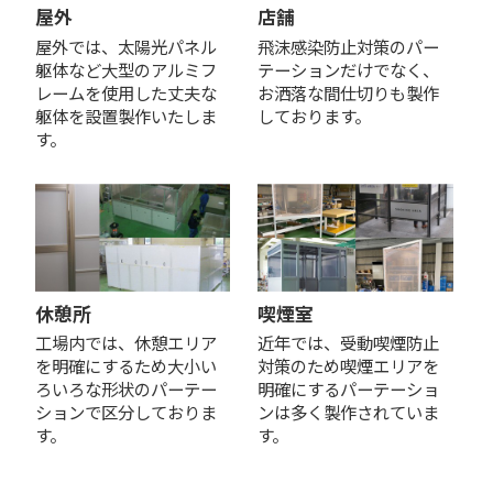
屋外
店舗
屋外では、太陽光パネル
飛沫感染防止対策のパー
躯体など大型のアルミフ
テーションだけでなく、
レームを使用した丈夫な
お洒落な間仕切りも製作
躯体を設置製作いたしま
しております。
す。
休憩所
喫煙室
工場内では、休憩エリア
近年では、受動喫煙防止
を明確にするため大小い
対策のため喫煙エリアを
ろいろな形状のパーテー
明確にするパーテーショ
ションで区分しておりま
ンは多く製作されていま
す。
す。