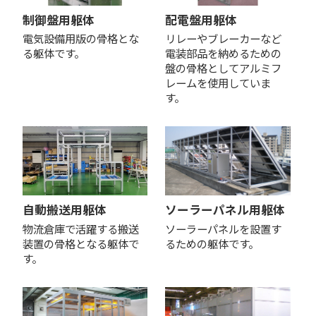
制御盤用躯体
配電盤用躯体
電気設備用版の骨格とな
リレーやブレーカーなど
る躯体です。
電装部品を納めるための
盤の骨格としてアルミフ
レームを使用していま
す。
自動搬送用躯体
ソーラーパネル用躯体
物流倉庫で活躍する搬送
ソーラーパネルを設置す
装置の骨格となる躯体で
るための躯体です。
す。